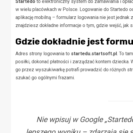
Startedo
to elektroniczny system do zamawiania i opłac
w wielu placówkach w Polsce. Logowanie do Startedo o
aplikację mobilną – formularz logowania nie jest jedna
znajdziesz dokładne informacje o tym, gdzie wejść, jak się
Gdzie dokładnie jest form
Adres strony logowania to
startedu.startsoft.pl
. To ta
posiłki, dokonać płatności i zarządzać kontem dziecka. 
go przez wyszukiwarkę potrafi prowadzić do różnych st
szukać go ogólnymi frazami.
Nie wpisuj w Google „Startedo
lepszego wyniku – zdarzają się 