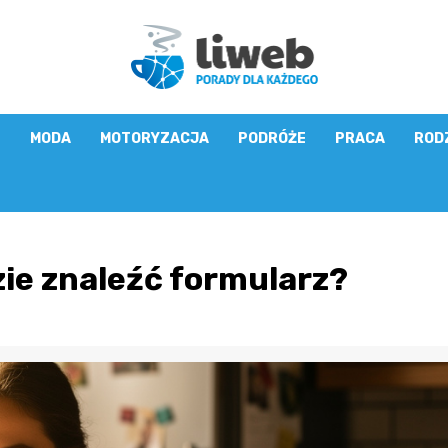
E
MODA
MOTORYZACJA
PODRÓŻE
PRACA
ROD
zie znaleźć formularz?