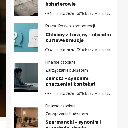
bohaterowie
5 sierpnia 2026
Tobiasz Marciniak
Praca
Rozwój kompetencji
Chłopcy z ferajny – obsada i
kultowe kreacje
4 sierpnia 2026
Tobiasz Marciniak
Finanse osobiste
Zarządzanie budżetem
Zemsta – synonim,
znaczenie i kontekst
4 sierpnia 2026
Tobiasz Marciniak
Finanse osobiste
Zarządzanie budżetem
Szarmancki – synonim i
przykłady użycia