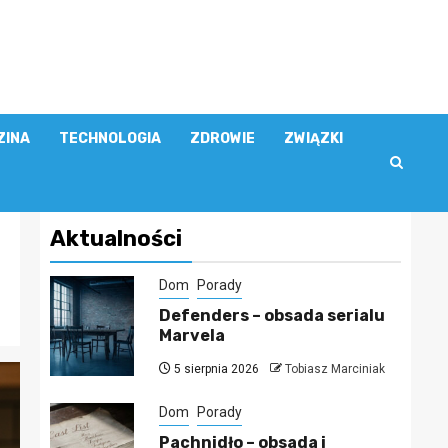
ZINA
TECHNOLOGIA
ZDROWIE
ZWIĄZKI
Aktualności
Dom
Porady
Defenders – obsada serialu
Marvela
5 sierpnia 2026
Tobiasz Marciniak
Dom
Porady
Pachnidło – obsada i