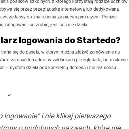
ania posiłków szkolnych, z którego korzystają rodzice uczniów
dbywa się przez przeglądarkę internetową lub dedykowaną
k zawsze łatwy do znalezienia za pierwszym razem. Poniżej
 zalogować i co zrobić, jeśli coś nie działa.
ularz logowania do Startedo?
m trafia się do panelu, w którym można złożyć zamówienie na
Warto zapisać ten adres w zakładkach przeglądarki, bo szukanie
ron – system działa pod konkretną domeną i nie ma sensu
 logowanie” i nie klikaj pierwszego
strony o podobnych nazwach, które nie