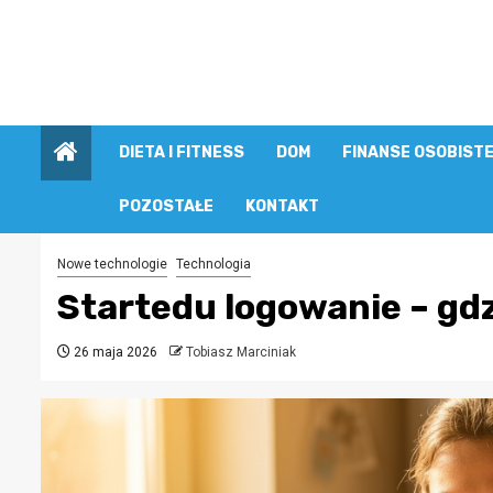
Przejdź
do
treści
DIETA I FITNESS
DOM
FINANSE OSOBIST
POZOSTAŁE
KONTAKT
Nowe technologie
Technologia
Startedu logowanie – gd
26 maja 2026
Tobiasz Marciniak