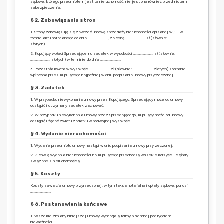
sądowe, którego przedmiotem jest ta nieruchomość, nie jest ona również przedmiotem
zabezpieczenia.
§ 2. Zobowiązania stron
1. Strony zobowiązują się zawrzeć umowę sprzedaży nieruchomości opisanej w § 1 w
formie aktu notarialnego do dnia ……………………, za cenę …………………… zł (słownie: ……………………
złotych).
2. Kupujący wpłaci Sprzedającemu zadatek w wysokości …………………… zł (słownie:
…………………… złotych) w terminie do dnia …………………….
3. Pozostała kwota w wysokości …………………… zł (słownie: …………………… złotych) zostanie
wpłacona przez Kupującego najpóźniej w dniu podpisania umowy przyrzeczonej.
§ 3. Zadatek
1. W przypadku niewykonania umowy przez Kupującego, Sprzedający może od umowy
odstąpić i otrzymany zadatek zachować.
2. W przypadku niewykonania umowy przez Sprzedającego, Kupujący może od umowy
odstąpić i żądać zwrotu zadatku w podwójnej wysokości.
§ 4. Wydanie nieruchomości
1. Wydanie przedmiotu umowy nastąpi w dniu podpisania umowy przyrzeczonej.
2. Z chwilą wydania nieruchomości na Kupującego przechodzą wszelkie korzyści i ciężary
związane z nieruchomością.
§ 5. Koszty
Koszty zawarcia umowy przyrzeczonej, w tym taksa notarialna i opłaty sądowe, ponosi
…………………….
§ 6. Postanowienia końcowe
1. Wszelkie zmiany niniejszej umowy wymagają formy pisemnej pod rygorem
nieważności.