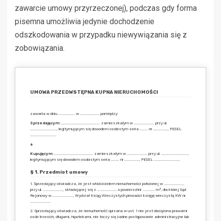
zawarcie umowy przyrzeczonej), podczas gdy forma
pisemna umożliwia jedynie dochodzenie
odszkodowania w przypadku niewywiązania się z
zobowiązania.
UMOWA PRZEDWSTĘPNA KUPNA NIERUCHOMOŚCI
zawarta w dniu ……………….. w …………………… pomiędzy:
Sprzedającym:
……………………………………….. zamieszkałym w ……………………. przy ul.
………………………….., legitymującym się dowodem osobistym seria ………. nr ………………, PESEL
…………………………..
a
Kupującym:
……………………………………….. zamieszkałym w ……………………. przy ul. …………………………..,
legitymującym się dowodem osobistym seria ………. nr ………………, PESEL …………………………..
§ 1. Przedmiot umowy
1. Sprzedający oświadcza, że jest właścicielem nieruchomości położonej w …………………….
przy ul. ……………………, składającej się z …………………… o powierzchni …………… m², dla której Sąd
Rejonowy w ……………………., Wydział Ksiąg Wieczystych prowadzi księgę wieczystą KW nr
…………………….
2. Sprzedający oświadcza, że nieruchomość opisana w ust. 1 nie jest obciążona prawami
osób trzecich, długami, hipotekami, nie toczy się żadne postępowanie administracyjne lub