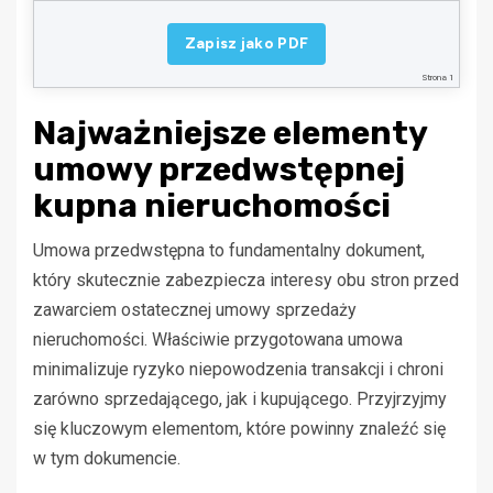
2. W sprawach nieuregulowanych niniejszą umową mają zastosowanie przepisy Kodeksu
Cywilnego.
Zapisz jako PDF
3. Umowę sporządzono w dwóch jednobrzmiących egzemplarzach, po jednym dla każdej
ze stron.
Strona 1
…………………………..
…………………………..
Najważniejsze elementy
Sprzedający
Kupujący
umowy przedwstępnej
kupna nieruchomości
Umowa przedwstępna to fundamentalny dokument,
który skutecznie zabezpiecza interesy obu stron przed
zawarciem ostatecznej umowy sprzedaży
nieruchomości. Właściwie przygotowana umowa
minimalizuje ryzyko niepowodzenia transakcji i chroni
zarówno sprzedającego, jak i kupującego. Przyjrzyjmy
się kluczowym elementom, które powinny znaleźć się
w tym dokumencie.