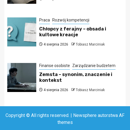
Praca
Rozwój kompetencji
Chłopcy z ferajny – obsada i
kultowe kreacje
4 sierpnia 2026
Tobiasz Marciniak
Finanse osobiste
Zarządzanie budżetem
Zemsta – synonim, znaczenie i
kontekst
4 sierpnia 2026
Tobiasz Marciniak
Copyright © All rights reserved.
|
Newsphere
autorstwa AF
themes