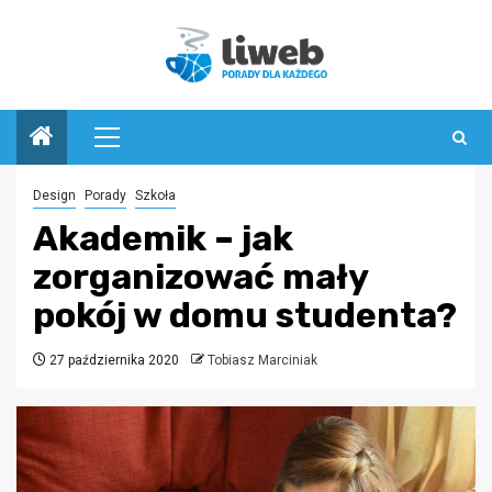
Przejdź
do
treści
Menu
główne
Design
Porady
Szkoła
Akademik – jak
zorganizować mały
pokój w domu studenta?
27 października 2020
Tobiasz Marciniak