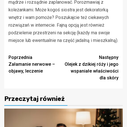
mądrze i rozsądnie zaplanować. Porozmawiaj z
koleżankami. Może kogoś siostra jest dekoratorką
wnętrz i wam pomoże? Poszukajcie też ciekawych
rozwiązań w internecie. Fajną opcją jest również
podzielenie przestrzeni na sekcję (każdy ma swoje
miejsce lub ewentualnie na część jadalną i mieszkalną).
Zobacz
Poprzednia
Następny
Załamanie nerwowe –
Olejek z dzikiej róży i jego
wpisy
objawy, leczenie
wspaniałe właściwości
dla skóry
Przeczytaj również