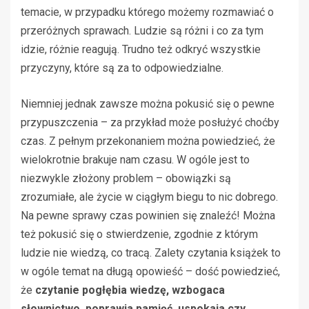
temacie, w przypadku którego możemy rozmawiać o
przeróżnych sprawach. Ludzie są różni i co za tym
idzie, różnie reagują. Trudno też odkryć wszystkie
przyczyny, które są za to odpowiedzialne.
Niemniej jednak zawsze można pokusić się o pewne
przypuszczenia – za przykład może posłużyć choćby
czas. Z pełnym przekonaniem można powiedzieć, że
wielokrotnie brakuje nam czasu. W ogóle jest to
niezwykle złożony problem – obowiązki są
zrozumiałe, ale życie w ciągłym biegu to nic dobrego.
Na pewne sprawy czas powinien się znaleźć! Można
też pokusić się o stwierdzenie, zgodnie z którym
ludzie nie wiedzą, co tracą. Zalety czytania książek to
w ogóle temat na długą opowieść – dość powiedzieć,
że
czytanie pogłębia wiedzę, wzbogaca
słownictwo, poprawia pamięć, uspokaja czy