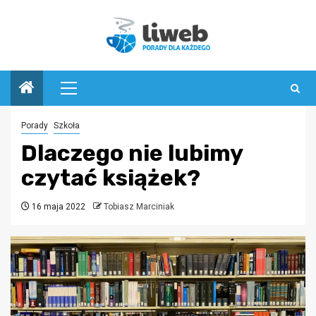
Przejdź
do
treści
Menu
główne
Porady
Szkoła
Dlaczego nie lubimy
czytać książek?
16 maja 2022
Tobiasz Marciniak