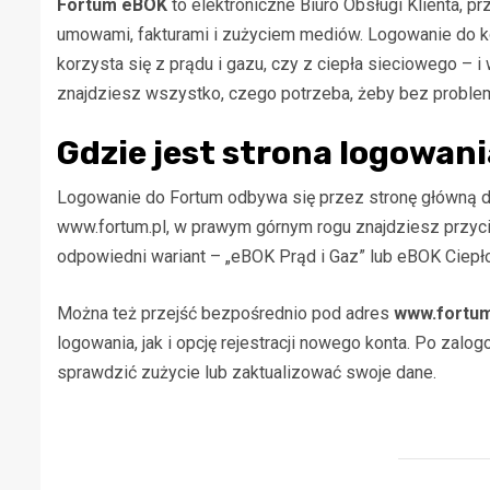
Fortum eBOK
to elektroniczne Biuro Obsługi Klienta, pr
umowami, fakturami i zużyciem mediów. Logowanie do ko
korzysta się z prądu i gazu, czy z ciepła sieciowego – i 
znajdziesz wszystko, czego potrzeba, żeby bez probl
Gdzie jest strona logowan
Logowanie do Fortum odbywa się przez stronę główną
www.fortum.pl, w prawym górnym rogu znajdziesz przycis
odpowiedni wariant – „eBOK Prąd i Gaz” lub eBOK Ciepło
Można też przejść bezpośrednio pod adres
www.fortum
logowania, jak i opcję rejestracji nowego konta. Po zal
sprawdzić zużycie lub zaktualizować swoje dane.