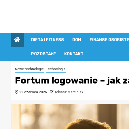
Przejdź
do
treści
DIETA I FITNESS
DOM
FINANSE OSOBIST
POZOSTAŁE
KONTAKT
Nowe technologie
Technologia
Fortum logowanie – jak z
22 czerwca 2026
Tobiasz Marciniak