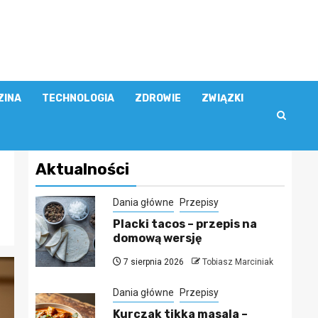
ZINA
TECHNOLOGIA
ZDROWIE
ZWIĄZKI
Aktualności
Dania główne
Przepisy
Placki tacos – przepis na
domową wersję
7 sierpnia 2026
Tobiasz Marciniak
Dania główne
Przepisy
Kurczak tikka masala –