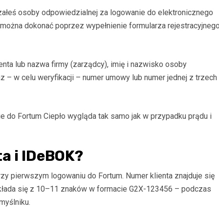
załeś osoby odpowiedzialnej za logowanie do elektronicznego
a można dokonać poprzez wypełnienie formularza rejestracyjneg
nta lub nazwa firmy (zarządcy), imię i nazwisko osoby
z – w celu weryfikacji – numer umowy lub numer jednej z trzech
nie do Fortum Ciepło wygląda tak samo jak w przypadku prądu i
ta i IDeBOK?
przy pierwszym logowaniu do Fortum. Numer klienta znajduje się
Składa się z 10–11 znaków w formacie G2X-123456 – podczas
 myślniku.