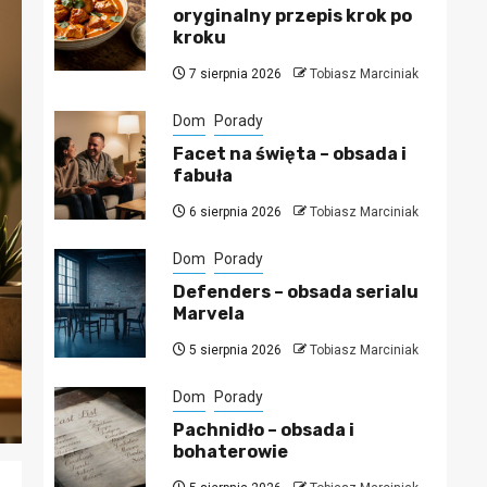
oryginalny przepis krok po
kroku
7 sierpnia 2026
Tobiasz Marciniak
Dom
Porady
Facet na święta – obsada i
fabuła
6 sierpnia 2026
Tobiasz Marciniak
Dom
Porady
Defenders – obsada serialu
Marvela
5 sierpnia 2026
Tobiasz Marciniak
Dom
Porady
Pachnidło – obsada i
bohaterowie