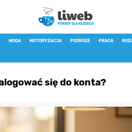
E
MODA
MOTORYZACJA
PODRÓŻE
PRACA
ROD
alogować się do konta?