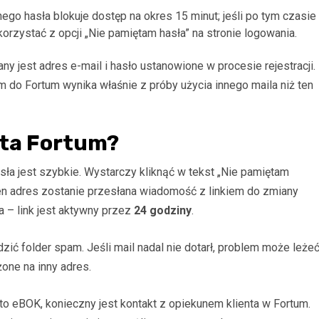
go hasła blokuje dostęp na okres 15 minut; jeśli po tym czasie
orzystać z opcji „Nie pamiętam hasła” na stronie logowania.
ny jest adres e-mail i hasło ustanowione w procesie rejestracji.
 do Fortum wynika właśnie z próby użycia innego maila niż ten
nta Fortum?
ła jest szybkie. Wystarczy kliknąć w tekst „Nie pamiętam
ten adres zostanie przesłana wiadomość z linkiem do zmiany
a – link jest aktywny przez
24 godziny
.
ć folder spam. Jeśli mail nadal nie dotarł, problem może leże
one na inny adres.
nto eBOK, konieczny jest kontakt z opiekunem klienta w Fortum.