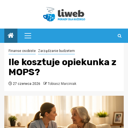
Przejdź
do
treści
Menu
główne
Finanse osobiste
Zarządzanie budżetem
Ile kosztuje opiekunka z
MOPS?
27 czerwca 2026
Tobiasz Marciniak