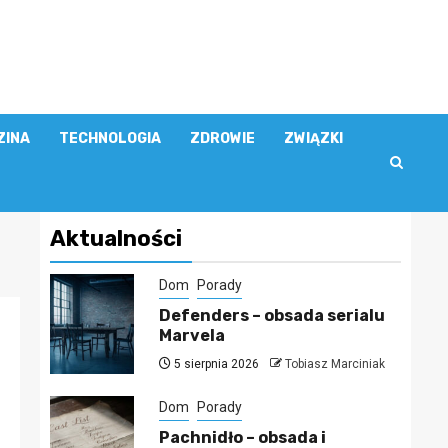
ZINA
TECHNOLOGIA
ZDROWIE
ZWIĄZKI
Aktualności
Dom
Porady
Defenders – obsada serialu
Marvela
5 sierpnia 2026
Tobiasz Marciniak
Dom
Porady
Pachnidło – obsada i