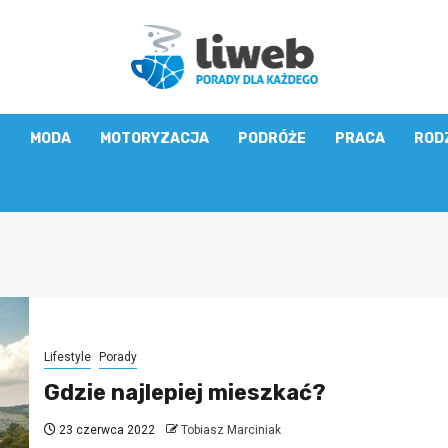
E
MODA
MOTORYZACJA
PODRÓŻE
PRACA
ROD
Lifestyle
Porady
Gdzie najlepiej mieszkać?
23 czerwca 2022
Tobiasz Marciniak