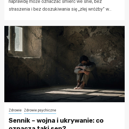
naprawdę może oznaczać śmierć we śnie, bez
straszenia i bez doszukiwania się „złej wróżby” w...
Zdrowie
Zdrowie psychiczne
Sennik – wojna i ukrywanie: co
oznacza taki sen?