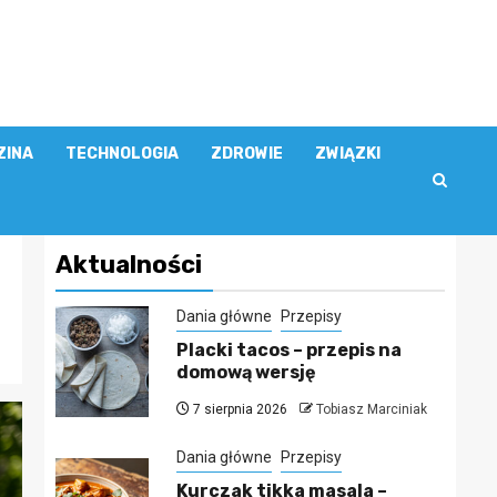
ZINA
TECHNOLOGIA
ZDROWIE
ZWIĄZKI
Aktualności
Dania główne
Przepisy
Placki tacos – przepis na
domową wersję
7 sierpnia 2026
Tobiasz Marciniak
Dania główne
Przepisy
Kurczak tikka masala –