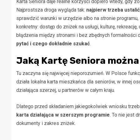
Karta Seniora daje realne korzyści dopiero wtedy, gdy z
Najprostsza droga wygląda tak:
najpierw trzeba ustali
sprawdzić warunki w urzędzie albo na stronie programu,
konkretny: dostęp do zniżek na usługi, kulturę, rekreacj
błądzenia między stronami i bez zbędnych formalności da
pytać i czego dokładnie szukać
.
Jaką Kartę Seniora można
Tu zaczyna się najwięcej nieporozumień. W Polsce funk
działa lokalna karta mieszkańca dla seniorów, w innej o
działająca szerzej, u partnerów w całym kraju.
Dlatego przed składaniem jakiegokolwiek wniosku trzeba
karta działająca w szerszym programie
. To nie jest
dokumenty i zakres zniżek.