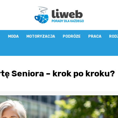
E
MODA
MOTORYZACJA
PODRÓŻE
PRACA
ROD
tę Seniora – krok po kroku?