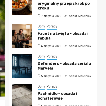
oryginalny przepis krok po
kroku
7 sierpnia 2026
Tobiasz Marciniak
Dom
Porady
Facet na święta – obsada i
fabuła
6 sierpnia 2026
Tobiasz Marciniak
Dom
Porady
Defenders – obsada serialu
Marvela
5 sierpnia 2026
Tobiasz Marciniak
Dom
Porady
Pachnidło – obsada i
bohaterowie