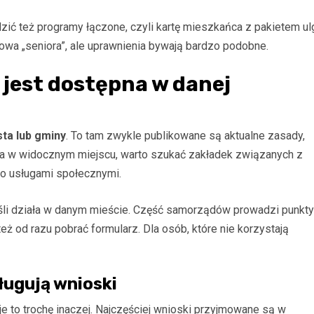
ić też programy łączone, czyli kartę mieszkańca z pakietem ul
owa „seniora”, ale uprawnienia bywają bardzo podobne.
 jest dostępna w danej
ta lub gminy
. To tam zwykle publikowane są aktualne zasady,
 ma w widocznym miejscu, warto szukać zakładek związanych z
bo usługami społecznymi.
eśli działa w danym mieście. Część samorządów prowadzi punkty
też od razu pobrać formularz. Dla osób, które nie korzystają
ługują wnioski
e to trochę inaczej. Najczęściej wnioski przyjmowane są w