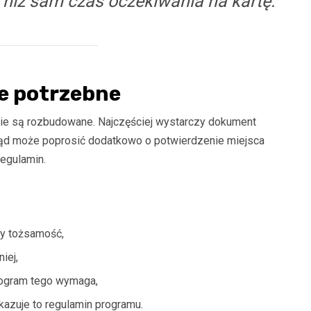
 niż sam czas oczekiwania na kartę.
e potrzebne
nie są rozbudowane. Najczęściej wystarczy dokument
urząd może poprosić dodatkowo o potwierdzenie miejsca
egulamin.
cy tożsamość,
iej,
rogram tego wymaga,
kazuje to regulamin programu.