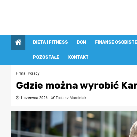
Przejdź
do
treści
DIETA I FITNESS
DOM
FINANSE OSOBIST
POZOSTAŁE
KONTAKT
Firma
Porady
Gdzie można wyrobić Kar
1 czerwca 2026
Tobiasz Marciniak