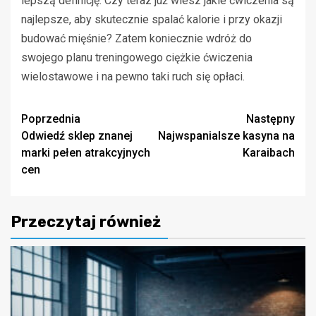
lepszą definicję. Czy teraz już wiesz jakie ćwiczenia są
najlepsze, aby skutecznie spalać kalorie i przy okazji
budować mięśnie? Zatem koniecznie wdróż do
swojego planu treningowego ciężkie ćwiczenia
wielostawowe i na pewno taki ruch się opłaci.
Zobacz
Poprzednia
Następny
Odwiedź sklep znanej
Najwspanialsze kasyna na
wpisy
marki pełen atrakcyjnych
Karaibach
cen
Przeczytaj również