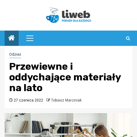
Przejdź
do
treści
Menu
główne
Odzież
Przewiewne i
oddychające materiały
na lato
27 czerwca 2022
Tobiasz Marciniak