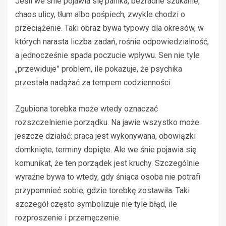
Jeśli we śnie pojawia się panika, bezradne szukanie,
chaos ulicy, tłum albo pośpiech, zwykle chodzi o
przeciążenie. Taki obraz bywa typowy dla okresów, w
których narasta liczba zadań, rośnie odpowiedzialność,
a jednocześnie spada poczucie wpływu. Sen nie tyle
„przewiduje” problem, ile pokazuje, że psychika
przestała nadążać za tempem codzienności.
Zgubiona torebka może wtedy oznaczać
rozszczelnienie porządku. Na jawie wszystko może
jeszcze działać: praca jest wykonywana, obowiązki
domknięte, terminy dopięte. Ale we śnie pojawia się
komunikat, że ten porządek jest kruchy. Szczególnie
wyraźne bywa to wtedy, gdy śniąca osoba nie potrafi
przypomnieć sobie, gdzie torebkę zostawiła. Taki
szczegół często symbolizuje nie tyle błąd, ile
rozproszenie i przemęczenie.