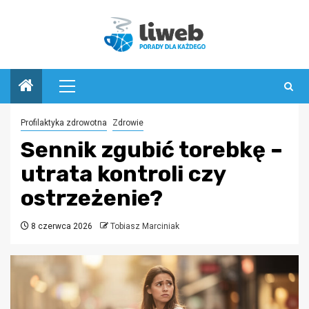
Przejdź
do
treści
Menu
główne
Profilaktyka zdrowotna
Zdrowie
Sennik zgubić torebkę –
utrata kontroli czy
ostrzeżenie?
8 czerwca 2026
Tobiasz Marciniak