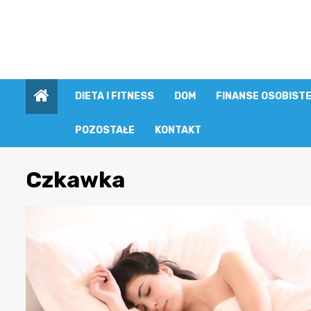
Przejdź
do
treści
DIETA I FITNESS
DOM
FINANSE OSOBIST
POZOSTAŁE
KONTAKT
Czkawka