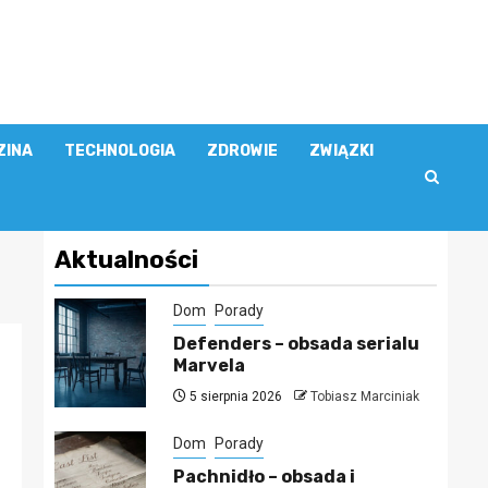
ZINA
TECHNOLOGIA
ZDROWIE
ZWIĄZKI
Aktualności
Dom
Porady
Defenders – obsada serialu
Marvela
5 sierpnia 2026
Tobiasz Marciniak
Dom
Porady
Pachnidło – obsada i