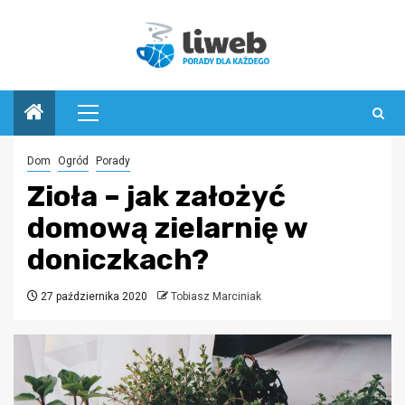
Przejdź
do
treści
Menu
główne
Dom
Ogród
Porady
Zioła – jak założyć
domową zielarnię w
doniczkach?
27 października 2020
Tobiasz Marciniak