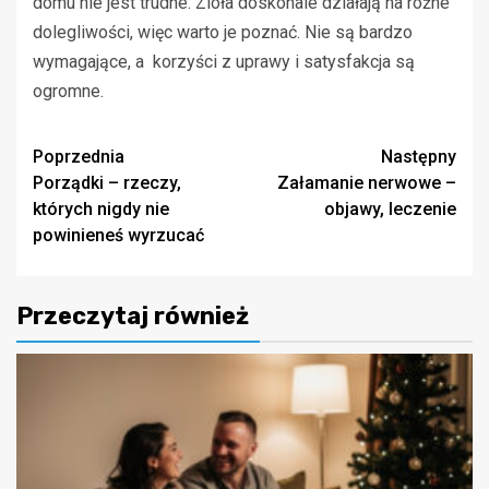
domu nie jest trudne. Zioła doskonale działają na różne
dolegliwości, więc warto je poznać. Nie są bardzo
wymagające, a korzyści z uprawy i satysfakcja są
ogromne.
Zobacz
Poprzednia
Następny
Porządki – rzeczy,
Załamanie nerwowe –
wpisy
których nigdy nie
objawy, leczenie
powinieneś wyrzucać
Przeczytaj również