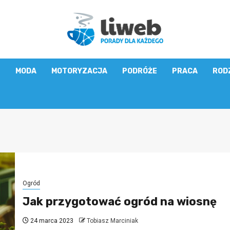
E
MODA
MOTORYZACJA
PODRÓŻE
PRACA
ROD
Ogród
Jak przygotować ogród na wiosnę
24 marca 2023
Tobiasz Marciniak