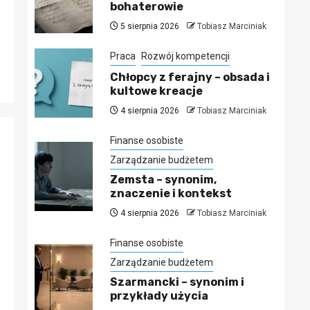
bohaterowie
5 sierpnia 2026
Tobiasz Marciniak
Praca
Rozwój kompetencji
Chłopcy z ferajny – obsada i
kultowe kreacje
4 sierpnia 2026
Tobiasz Marciniak
Finanse osobiste
Zarządzanie budżetem
Zemsta – synonim,
znaczenie i kontekst
4 sierpnia 2026
Tobiasz Marciniak
Finanse osobiste
Zarządzanie budżetem
Szarmancki – synonim i
.
przykłady użycia