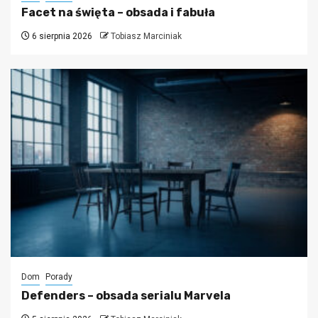
Facet na święta – obsada i fabuła
6 sierpnia 2026
Tobiasz Marciniak
Dom
Porady
Defenders – obsada serialu Marvela