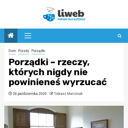
Przejdź
do
treści
Menu
główne
Dom
Porady
Porządki
Porządki – rzeczy,
których nigdy nie
powinieneś wyrzucać
26 października 2020
Tobiasz Marciniak