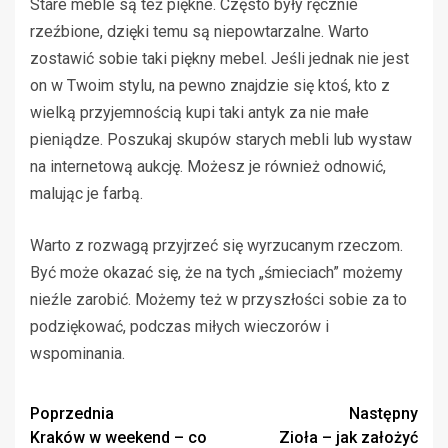
Stare meble są też piękne. Często były ręcznie
rzeźbione, dzięki temu są niepowtarzalne. Warto
zostawić sobie taki piękny mebel. Jeśli jednak nie jest
on w Twoim stylu, na pewno znajdzie się ktoś, kto z
wielką przyjemnością kupi taki antyk za nie małe
pieniądze. Poszukaj skupów starych mebli lub wystaw
na internetową aukcję. Możesz je również odnowić,
malując je farbą.
Warto z rozwagą przyjrzeć się wyrzucanym rzeczom.
Być może okazać się, że na tych „śmieciach” możemy
nieźle zarobić. Możemy też w przyszłości sobie za to
podziękować, podczas miłych wieczorów i
wspominania.
Zobacz
Poprzednia
Następny
Kraków w weekend – co
Zioła – jak założyć