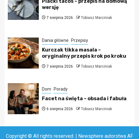
Placki tacos – przepis na domową
wersję
7 sierpnia 2026
Tobiasz Marciniak
Dania główne
Przepisy
Kurczak tikka masala –
oryginalny przepis krok po kroku
7 sierpnia 2026
Tobiasz Marciniak
Dom
Porady
Facet na święta – obsada i fabuła
6 sierpnia 2026
Tobiasz Marciniak
Copyright © All rights reserved.
|
Newsphere
autorstwa AF