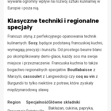
wywarła ogromny wpływ na rozwój sztuki kulinarnej w
Europie i poza nią.
Klasyczne techniki i regionalne
specjały
Francuzi słyną z perfekcyjnego opanowania technik
kulinarnych.
Sosy
, będące podstawą francuskiej kuchni,
wymagają precyzji i kunsztu. Od prostego beurre blanc
po skomplikowany demi-glace, każdy sos ma swoje
miejsce i przeznaczenie. Francuska kuchnia to także
bogactwo regionalnych specjałów.
Bouillabaisse
z
Marsylii,
cassoulet
z Langwedocji czy
coq au vin
z
Burgundii to tylko niektóre z potraw, które zyskały
międzynarodową sławę.
Region
Specjalność
Główne składniki
Bakłażan, cukinia, papryka,