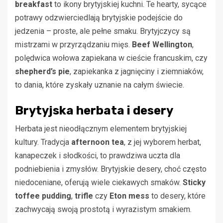
breakfast
to ikony brytyjskiej kuchni. Te hearty, sycące
potrawy odzwierciedlają brytyjskie podejście do
jedzenia – proste, ale pełne smaku. Brytyjczycy są
mistrzami w przyrządzaniu mięs.
Beef Wellington
,
polędwica wołowa zapiekana w cieście francuskim, czy
shepherd’s pie
, zapiekanka z jagnięciny i ziemniaków,
to dania, które zyskały uznanie na całym świecie.
Brytyjska herbata i desery
Herbata jest nieodłącznym elementem brytyjskiej
kultury. Tradycja
afternoon tea
, z jej wyborem herbat,
kanapeczek i słodkości, to prawdziwa uczta dla
podniebienia i zmysłów. Brytyjskie desery, choć często
niedoceniane, oferują wiele ciekawych smaków.
Sticky
toffee pudding
,
trifle
czy
Eton mess
to desery, które
zachwycają swoją prostotą i wyrazistym smakiem.