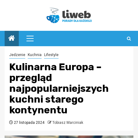
Przejdź
do
treści
Menu
główne
Jedzenie
Kuchnia
Lifestyle
Kulinarna Europa –
przegląd
najpopularniejszych
kuchni starego
kontynentu
27 listopada 2024
Tobiasz Marciniak