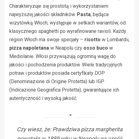
Charakteryzuje się prostotą i wykorzystaniem
najwyższej jakości składników.
Pasta
, będąca
wizytówką Włoch, występuje w setkach wariantów, od
klasycznego spaghetti po wyrafinowane ravioli. Każdy
region Włoch ma swoje specjały –
risotto
w Lombardii,
pizza napoletana
w Neapolu czy
osso buco
w
Mediolanie. Włosi przywiązują ogromną wagę do
jakości i pochodzenia produktów. Wiele tradycyjnych
potraw i produktów posiada certyfikaty DOP
(Denominazione di Origine Protetta) lub IGP
(Indicazione Geografica Protetta), gwarantujące ich
autentyczność i wysoką jakość.
Czy wiesz, że: Prawdziwa pizza margherita
powstała w 1889 roku w Neapolu na cześć