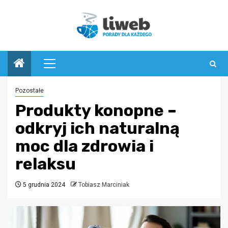
Przejdź
do
treści
Menu
główne
Pozostałe
Produkty konopne –
odkryj ich naturalną
moc dla zdrowia i
relaksu
5 grudnia 2024
Tobiasz Marciniak