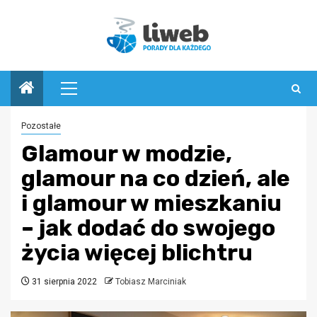
Przejdź
do
treści
Menu
główne
Pozostałe
Glamour w modzie,
glamour na co dzień, ale
i glamour w mieszkaniu
– jak dodać do swojego
życia więcej blichtru
31 sierpnia 2022
Tobiasz Marciniak