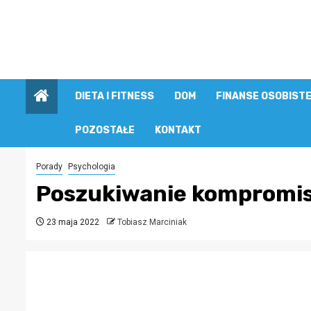
Przejdź
do
treści
DIETA I FITNESS
DOM
FINANSE OSOBIST
POZOSTAŁE
KONTAKT
Porady
Psychologia
Poszukiwanie kompromi
23 maja 2022
Tobiasz Marciniak