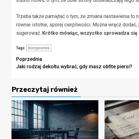
trudno mówić o tym, że obie strony doświadczają tego 
Trzeba także pamiętać o tym, że zmiana nastawienia to ni
równie istotne, sporej cierpliwości. Można wręcz dodać,
sugerować.
Krótko mówiąc, wszystko sprowadza się
Kompromis
Tags:
Zobacz
Poprzednia
Jaki rodzaj dekoltu wybrać, gdy masz obfite piersi?
wpisy
Przeczytaj również