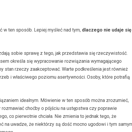
eć w ten sposób. Lepiej myśleć nad tym,
dlaczego nie udaje się
 zdają sobie sprawę z tego, jak przedstawia się rzeczywistość.
omisem określa się wypracowanie rozwiązania wymagającego
ny stan rzeczy zaakceptować. Warte podkreślenia jest również
zeb i właściwego poziomu asertywności. Osoby, które potrafią
związaniem idealnym. Mówienie w ten sposób można zrozumieć,
 rozmawiać choćby o pójściu na ustępstwa czy poprawie
ego, co pierwotnie chciała. Nie zmienia to jednak tego, że
eć na uwadze, że niektórzy są dość mocno ugodowi i tym samy