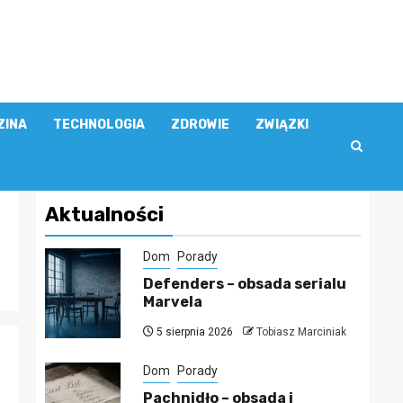
ZINA
TECHNOLOGIA
ZDROWIE
ZWIĄZKI
Aktualności
Dom
Porady
Defenders – obsada serialu
Marvela
5 sierpnia 2026
Tobiasz Marciniak
Dom
Porady
Pachnidło – obsada i