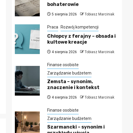
bohaterowie
5 sierpnia 2026
Tobiasz Marciniak
Praca
Rozwój kompetencji
Chłopcy z ferajny – obsada i
kultowe kreacje
4 sierpnia 2026
Tobiasz Marciniak
Finanse osobiste
Zarządzanie budżetem
Zemsta – synonim,
znaczenie i kontekst
4 sierpnia 2026
Tobiasz Marciniak
Finanse osobiste
Zarządzanie budżetem
Szarmancki – synonim i
przykłady użycia