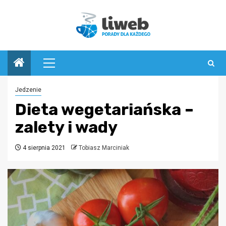
Przejdź
do
treści
Menu
główne
Jedzenie
Dieta wegetariańska –
zalety i wady
4 sierpnia 2021
Tobiasz Marciniak