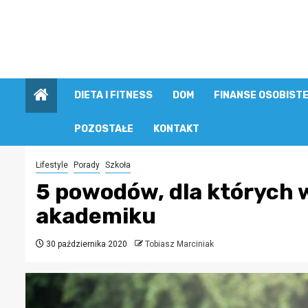
Przejdź
do
treści
DIETA I FITNESS
DOM
FINANSE OSOBIST
POZOSTAŁE
KONTAKT
Lifestyle
Porady
Szkoła
5 powodów, dla których 
akademiku
30 października 2020
Tobiasz Marciniak