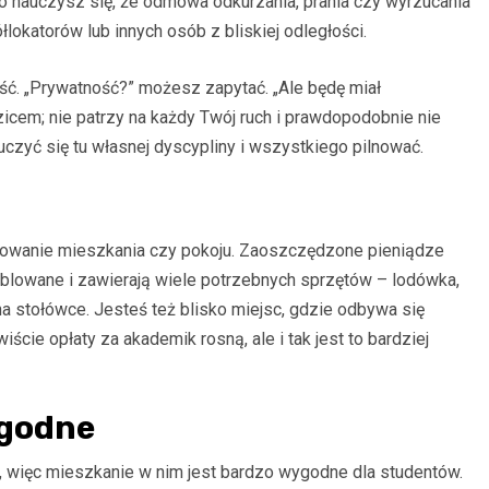
 nauczysz się, że odmowa odkurzania, prania czy wyrzucania
lokatorów lub innych osób z bliskiej odległości.
ć. „Prywatność?” możesz zapytać. „Ale będę miał
dzicem; nie patrzy na każdy Twój ruch i prawdopodobnie nie
czyć się tu własnej dyscypliny i wszystkiego pilnować.
mowanie mieszkania czy pokoju. Zaoszczędzone pieniądze
blowane i zawierają wiele potrzebnych sprzętów – lodówka,
na stołówce. Jesteś też blisko miejsc, gdzie odbywa się
cie opłaty za akademik rosną, ale i tak jest to bardziej
ygodne
 więc mieszkanie w nim jest bardzo wygodne dla studentów.