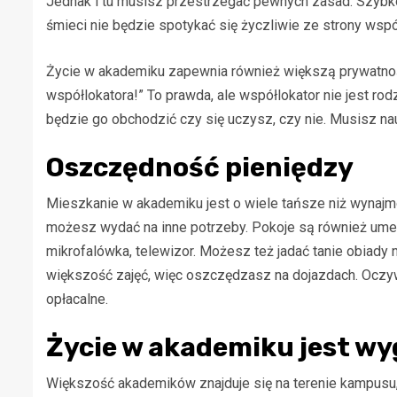
Jednak i tu musisz przestrzegać pewnych zasad. Szybko
śmieci nie będzie spotykać się życzliwie ze strony współ
Życie w akademiku zapewnia również większą prywatnoś
współlokatora!” To prawda, ale współlokator nie jest ro
będzie go obchodzić czy się uczysz, czy nie. Musisz nau
Oszczędność pieniędzy
Mieszkanie w akademiku jest o wiele tańsze niż wynaj
możesz wydać na inne potrzeby. Pokoje są również ume
mikrofalówka, telewizor. Możesz też jadać tanie obiady 
większość zajęć, więc oszczędzasz na dojazdach. Oczywiś
opłacalne.
Życie w akademiku jest w
Większość akademików znajduje się na terenie kampusu,