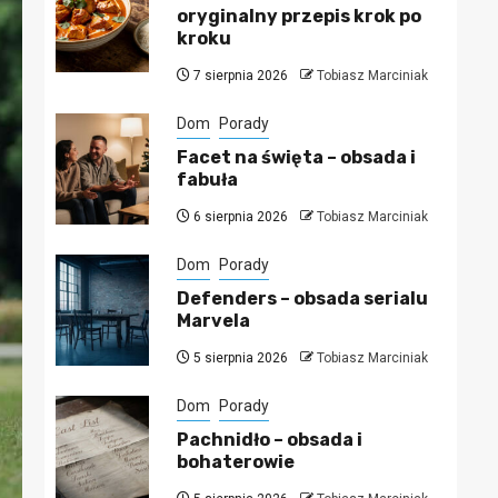
oryginalny przepis krok po
kroku
7 sierpnia 2026
Tobiasz Marciniak
Dom
Porady
Facet na święta – obsada i
fabuła
6 sierpnia 2026
Tobiasz Marciniak
Dom
Porady
Defenders – obsada serialu
Marvela
5 sierpnia 2026
Tobiasz Marciniak
Dom
Porady
Pachnidło – obsada i
bohaterowie