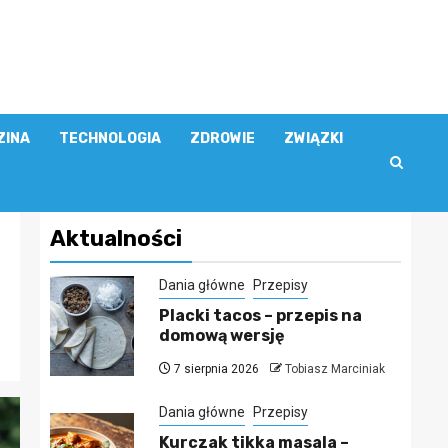
ZINA
TECHNOLOGIA
ZDROWIE
ZWIĄZKI
Aktualności
Dania główne
Przepisy
Placki tacos – przepis na
domową wersję
7 sierpnia 2026
Tobiasz Marciniak
Dania główne
Przepisy
Kurczak tikka masala –