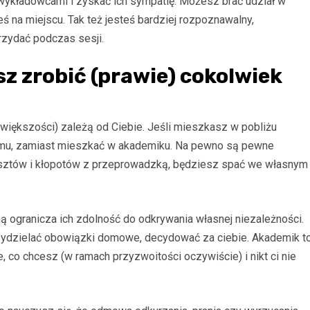
wykładowcami i zyskać ich sympatię. Możesz brać udział w
ś na miejscu. Tak też jesteś bardziej rozpoznawalny,
przydać podczas sesji.
z zrobić (prawie) cokolwiek
iększości) zależą od Ciebie. Jeśli mieszkasz w pobliżu
mu, zamiast mieszkać w akademiku. Na pewno są pewne
osztów i kłopotów z przeprowadzką, będziesz spać we własnym
ą ogranicza ich zdolność do odkrywania własnej niezależności.
rzydzielać obowiązki domowe, decydować za ciebie. Akademik t
 co chcesz (w ramach przyzwoitości oczywiście) i nikt ci nie