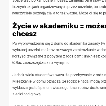
Spacerując po kampusie, możesz zamienić parę słów z 
licznych akcjach organizowanych przez uczelnie, bo jeste
nauczyciele poznają cię, a to też ważne. Może ci się to 
Życie w akademiku = możes
chcesz
Po wyprowadzeniu się z domu do akademika zasady (w w
wybranej uczelni, możesz rozważyć zamieszkanie w do
korzyści związane z pobytem z rodzicami: unikniesz k
łóżku, zaoszczędzisz na wynajmie.
Jednak wielu studentów uważa, że ​​przebywanie z rodzin
Mieszkanie w domu oznacza, że ​​rodzice nadal mogą p
wyklucza, jesteś panem własnego losu, robisz dosłownie,
siedzi nad głową.