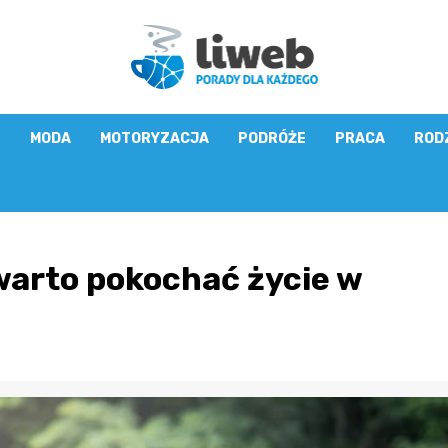
E
MODA
MOTORYZACJA
PODRÓŻE
PRACA
ROD
warto pokochać życie w