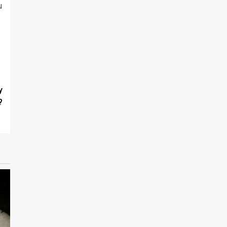
u
y
?