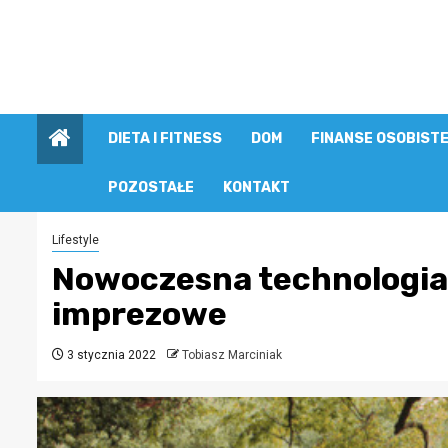
Przejdź
do
treści
DIETA I FITNESS
DOM
FINANSE OSOBIST
POZOSTAŁE
KONTAKT
Lifestyle
Nowoczesna technologia,
imprezowe
3 stycznia 2022
Tobiasz Marciniak