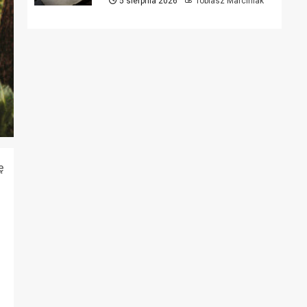
5 sierpnia 2026
Tobiasz Marciniak
ę