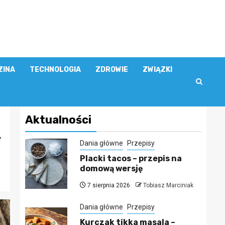
ZINA
TECHNOLOGIA
ZDROWIE
ZWIĄZKI
Aktualności
y
Dania główne
Przepisy
Placki tacos – przepis na
domową wersję
7 sierpnia 2026
Tobiasz Marciniak
Dania główne
Przepisy
Kurczak tikka masala –