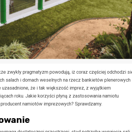
akże zwykły pragmatyzm powodują, iż coraz częściej odchodzi si
ich salach i domach weselnych na rzecz bankietów plenerowych
 uzasadnione, że i tak większość imprez, z wyjątkiem
iącach roku. Jakie korzyści płyną z zastosowania namiotu
s producent namiotów imprezowych? Sprawdzamy.
sowanie
 wymaga dostatecznej przestrzeni, stąd potrzeba wynajęcia sali