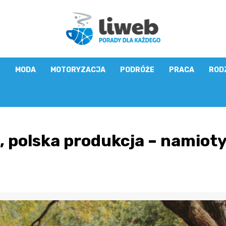
E
MODA
MOTORYZACJA
PODRÓŻE
PRACA
ROD
 polska produkcja – namiot