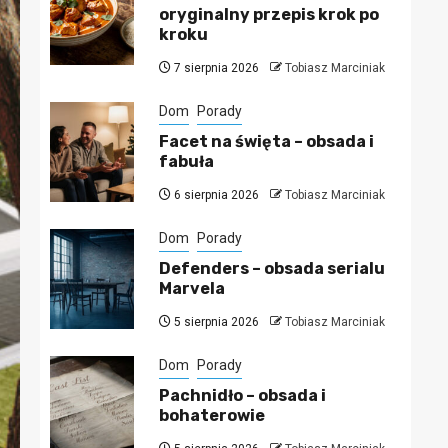
oryginalny przepis krok po
kroku
7 sierpnia 2026
Tobiasz Marciniak
Dom
Porady
Facet na święta – obsada i
fabuła
6 sierpnia 2026
Tobiasz Marciniak
Dom
Porady
Defenders – obsada serialu
Marvela
5 sierpnia 2026
Tobiasz Marciniak
Dom
Porady
Pachnidło – obsada i
bohaterowie