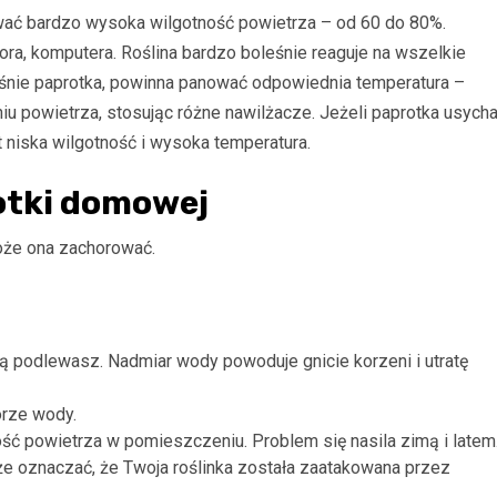
wać bardzo wysoka wilgotność powietrza – od 60 do 80%.
zora, komputera. Roślina bardzo boleśnie reaguje na wszelkie
ośnie paprotka, powinna panować odpowiednia temperatura –
niu powietrza, stosując różne nawilżacze. Jeżeli paprotka usych
 niska wilgotność i wysoka temperatura.
otki domowej
może ona zachorować.
o ją podlewasz. Nadmiar wody powoduje gnicie korzeni i utratę
orze wody.
ść powietrza w pomieszczeniu. Problem się nasila zimą i latem
oże oznaczać, że Twoja roślinka została zaatakowana przez