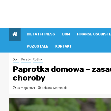
Przejdź
do
treści
DIETA I FITNESS
DOM
FINANSE OSOBIST
POZOSTAŁE
KONTAKT
Dom
Porady
Rośliny
Paprotka domowa – zasad
choroby
25 maja 2021
Tobiasz Marciniak