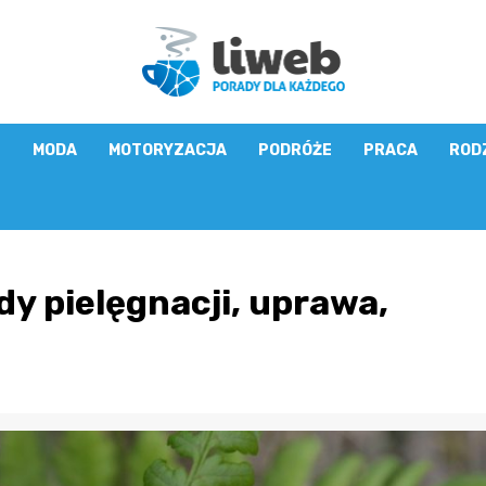
E
MODA
MOTORYZACJA
PODRÓŻE
PRACA
ROD
y pielęgnacji, uprawa,