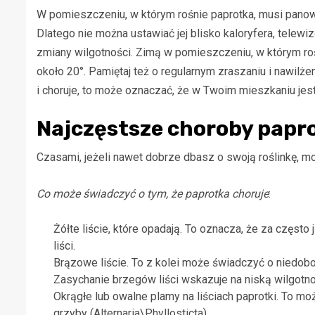
W pomieszczeniu, w którym rośnie paprotka, musi pano
Dlatego nie można ustawiać jej blisko kaloryfera, telewi
zmiany wilgotności. Zimą w pomieszczeniu, w którym r
około 20°. Pamiętaj też o regularnym zraszaniu i nawilże
i choruje, to może oznaczać, że w Twoim mieszkaniu jest
Najczęstsze choroby papr
Czasami, jeżeli nawet dobrze dbasz o swoją roślinkę, 
Co może świadczyć o tym, że paprotka choruje
:
Żółte liście, które opadają. To oznacza, że za częst
liści.
Brązowe liście. To z kolei może świadczyć o niedob
Zasychanie brzegów liści wskazuje na niską wilgotno
Okrągłe lub owalne plamy na liściach paprotki. To m
grzyby (Alternaria\Phyllosticta).