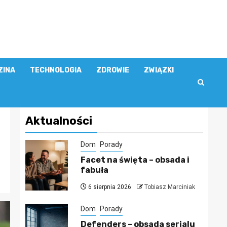
ZINA
TECHNOLOGIA
ZDROWIE
ZWIĄZKI
Aktualności
Dom
Porady
Facet na święta – obsada i
fabuła
6 sierpnia 2026
Tobiasz Marciniak
Dom
Porady
Defenders – obsada serialu