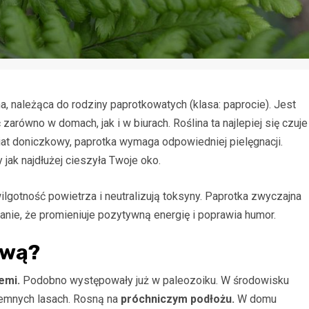
na, należąca do rodziny paprotkowatych (klasa: paprocie). Jest
arówno w domach, jak i w biurach. Roślina ta najlepiej się czuje
wiat doniczkowy, paprotka wymaga odpowiedniej pielęgnacji.
jak najdłużej cieszyła Twoje oko.
lgotność powietrza i neutralizują toksyny. Paprotka zwyczajna
anie, że promieniuje pozytywną energię i poprawia humor.
ową?
iemi.
Podobno występowały już w paleozoiku. W środowisku
iemnych lasach. Rosną na
próchniczym podłożu.
W domu